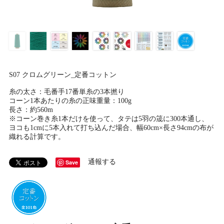
S07 クロムグリーン_定番コットン
糸の太さ：毛番手17番単糸の3本撚り
コーン1本あたりの糸の正味重量：100g
長さ：約560m
※コーン巻き糸1本だけを使って、タテは5羽の筬に300本通し、
ヨコも1cmに5本入れて打ち込んだ場合、幅60cm×長さ94cmの布が
織れる計算です。
通報する
Save