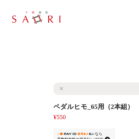
ペダルヒモ_65用（2本組）
¥550
なら