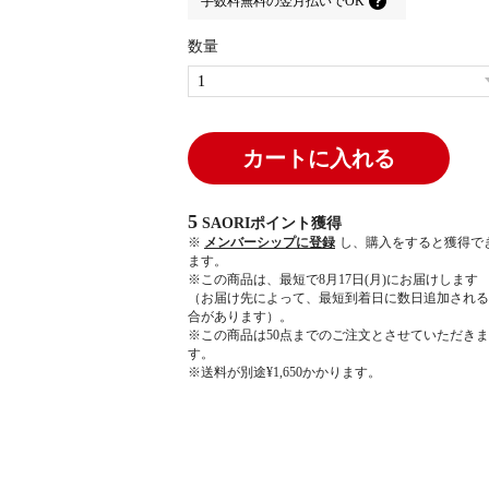
手数料無料の
翌月払いでOK
数量
カートに入れる
5
SAORIポイント
獲得
※
メンバーシップに登録
し、購入をすると獲得で
ます。
※この商品は、最短で8月17日(月)にお届けします
（お届け先によって、最短到着日に数日追加される
合があります）。
※この商品は50点までのご注文とさせていただきま
す。
※送料が別途¥1,650かかります。