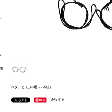
き
場
ペダルヒモ_65用（2本組）
通報する
Save