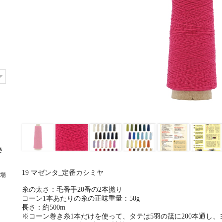
き
19 マゼンタ_定番カシミヤ
場
糸の太さ：毛番手20番の2本撚り
コーン1本あたりの糸の正味重量：50g
長さ：約500m
※コーン巻き糸1本だけを使って、タテは5羽の筬に200本通し、