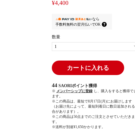
¥4,400
なら
手数料無料の
翌月払いでOK
数量
カートに入れる
44
SAORIポイント
獲得
※
メンバーシップに登録
し、購入をすると獲得で
ます。
※この商品は、最短で8月17日(月)にお届けします
（お届け先によって、最短到着日に数日追加される
合があります）。
※この商品は50点までのご注文とさせていただきま
す。
※送料が別途¥1,650かかります。