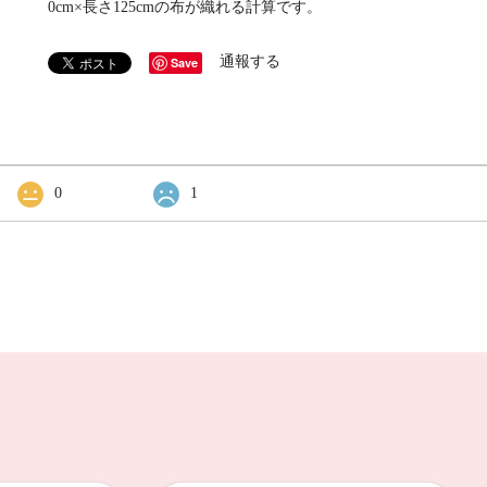
0cm×長さ125cmの布が織れる計算です。
通報する
Save
0
1