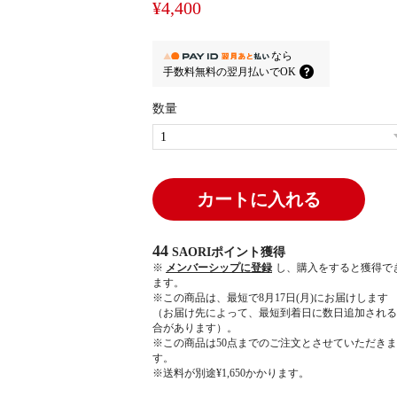
¥4,400
なら
手数料無料の
翌月払いでOK
数量
カートに入れる
44
SAORIポイント
獲得
※
メンバーシップに登録
し、購入をすると獲得で
ます。
※この商品は、最短で8月17日(月)にお届けします
（お届け先によって、最短到着日に数日追加される
合があります）。
※この商品は50点までのご注文とさせていただきま
す。
※送料が別途¥1,650かかります。