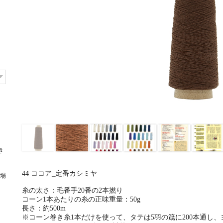
き
44 ココア_定番カシミヤ
場
糸の太さ：毛番手20番の2本撚り
コーン1本あたりの糸の正味重量：50g
長さ：約500m
※コーン巻き糸1本だけを使って、タテは5羽の筬に200本通し、