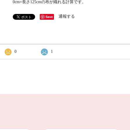
0cm×長さ125cmの布が織れる計算です。
通報する
Save
0
1