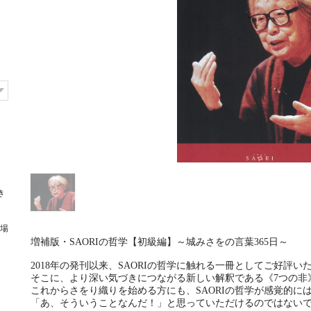
き
場
増補版・SAORIの哲学【初級編】～城みさをの言葉365日～
2018年の発刊以来、SAORIの哲学に触れる一冊としてご好評い
そこに、より深い気づきにつながる新しい解釈である《7つの非
これからさをり織りを始める方にも、SAORIの哲学が感覚的に
「あ、そういうことなんだ！」と思っていただけるのではない