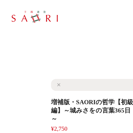
増補版・SAORIの哲学【初
編】～城みさをの言葉365日
～
¥2,750