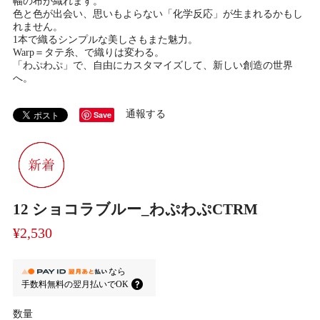
幅の布が織れます。
色と色が出会い、思いもよらない「化学反応」が生まれるかもし
れません。
1本で織るシンプルな美しさもまた魅力。
Warp＝タテ糸、で織りは変わる。
「わぷわぷ」で、自由にカスタマイズして、新しい創造の世界
へ。
通報する
Save
12 ショコラブルー_わぷわぷCTRM
¥2,530
なら
手数料無料の
翌月払いでOK
数量