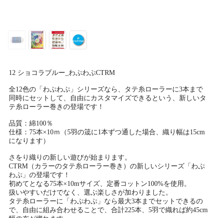
12 ショコラブルー_わぷわぷCTRM
全12色の「わぷわぷ」シリーズなら、タテ糸ローラーに3本まで
同時にセットして、自由にカスタマイズできるという、新しいタ
テ糸ローラー巻きの登場です！
品質：綿100％
仕様：75本×10ｍ（5羽の筬に1本ずつ通した場合、織り幅は15cm
になります）
さをり織りの新しい遊びが始まります。
CTRM（カラーのタテ糸ローラー巻き）の新しいシリーズ「わぷ
わぷ」の登場です！
初めてとなる75本×10mサイズ、定番コットン100%を使用。
扱いやすいだけでなく、選ぶ楽しさが加わりました。
タテ糸ローラーに「わぷわぷ」なら最大3本までセットできるの
で、自由に組み合わせることで、合計225本、5羽で織れば約45cm