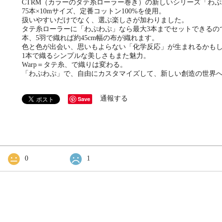
CTRM（カラーのタテ糸ローラー巻き）の新しいシリーズ「わぷ
75本×10mサイズ、定番コットン100%を使用。
扱いやすいだけでなく、選ぶ楽しさが加わりました。
タテ糸ローラーに「わぷわぷ」なら最大3本までセットできるので
本、5羽で織れば約45cm幅の布が織れます。
色と色が出会い、思いもよらない「化学反応」が生まれるかも
1本で織るシンプルな美しさもまた魅力。
Warp＝タテ糸、で織りは変わる。
「わぷわぷ」で、自由にカスタマイズして、新しい創造の世界
通報する
Save
0
1