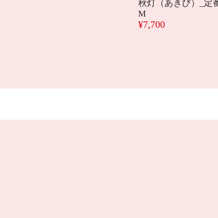
秋灯（あきび）_定番
M
¥7,700