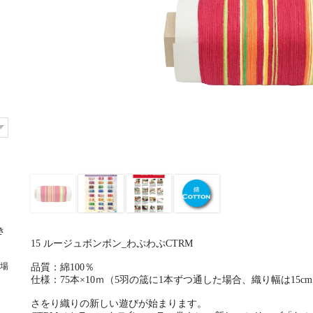
き
15 ルージュボンボン_わぷわぷCTRM
場
品質：綿100％
仕様：75本×10ｍ（5羽の筬に1本ずつ通した場合、織り幅は15c
さをり織りの新しい遊びが始まります。