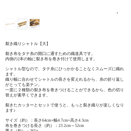
裂き織りシャトル【大】
裂き布をタテ糸の開口に通すための織道具です。
内側の2本の軸に裂き布を巻き付けて使用します。
シャトル型なので、タテ糸にひっかかることなくスムーズに織れ
ます。
織り幅に合わせてシャトルの長さを変えれるから、糸の折り返し
がとっても楽チン。
一度に２種類の裂き布を巻きつけることができるから、色の切り
替えが素早くできます。
裂きたカッターとセットで使うと、もっと裂き織りが楽しくなり
ます♪
サイズ（約）：長さ64cm×幅4.7cm×高さ4.3cm
布を巻きつける長さ（約）：23.2cm～52cm
重さ（約）：265g