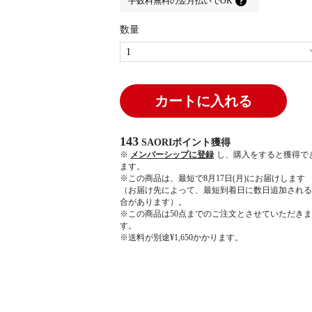
手数料無料の
翌月払いでOK
数量
カートに入れる
143
SAORIポイント
獲得
※
メンバーシップに登録
し、購入をすると獲得で
ます。
※この商品は、最短で8月17日(月)にお届けします
（お届け先によって、最短到着日に数日追加される
合があります）。
※この商品は50点までのご注文とさせていただきま
す。
※送料が別途¥1,650かかります。