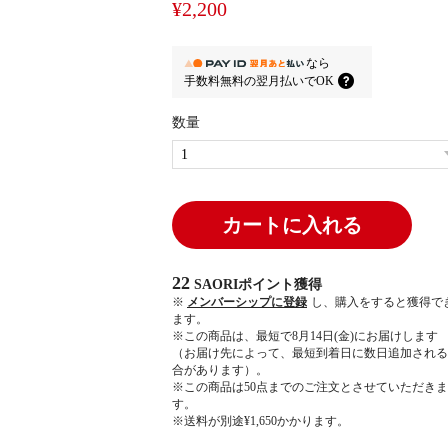
¥2,200
なら
手数料無料の
翌月払いでOK
数量
カートに入れる
22
SAORIポイント
獲得
※
メンバーシップに登録
し、購入をすると獲得で
ます。
※この商品は、最短で8月14日(金)にお届けします
（お届け先によって、最短到着日に数日追加される
合があります）。
※この商品は50点までのご注文とさせていただきま
す。
※送料が別途¥1,650かかります。