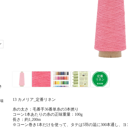
き
13 カメリア_定番リネン
場
糸の太さ：毛番手36番単糸の3本撚り
コーン1本あたりの糸の正味重量：100g
長さ：約1,200m
※コーン巻き1本だけを使って、タテは5羽の筬に300本通し、ヨ