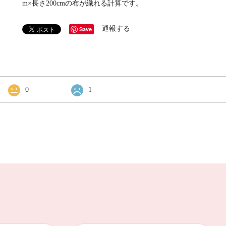
m×長さ200cmの布が織れる計算です。
通報する
Save
0
1