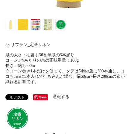
23 サフラン_定番リネン
糸の太さ：毛番手36番単糸の3本撚り
コーン1本あたりの糸の正味重量：100g
長さ：約1,200m
※コーン巻き1本だけを使って、タテは5羽の筬に300本通し、ヨ
コも1㎝に5本入れて打ち込んだ場合、幅60cm×長さ200cmの布が
織れる計算です。
通報する
Save