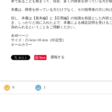
単であることも相まって、現在、多くの障害を持っている方が
本書は、障害を持っている方だけでなく、その指導者の方に向
但し、本書は【基本編】と【応用編】の知識を前提とした内容
き、しっかりと頭に入れた上で、本書による補足説明を受ける
深められるということをご理解ください。
全48ページ
サイズ：25.6cm×18.4cm（B5定型）
オールカラー
通報する
Save
0
1