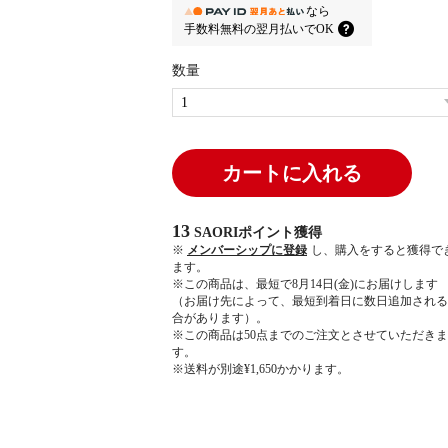
なら
手数料無料の
翌月払いでOK
数量
カートに入れる
13
SAORIポイント
獲得
※
メンバーシップに登録
し、購入をすると獲得で
ます。
※この商品は、最短で8月14日(金)にお届けします
（お届け先によって、最短到着日に数日追加される
合があります）。
※この商品は50点までのご注文とさせていただきま
す。
※送料が別途¥1,650かかります。