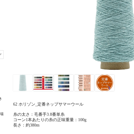
き
62 ホリゾン_定番ネップサマーウール
場
糸の太さ：毛番手3.8番単糸
コーン1本あたりの糸の正味重量：100g
長さ：約380m