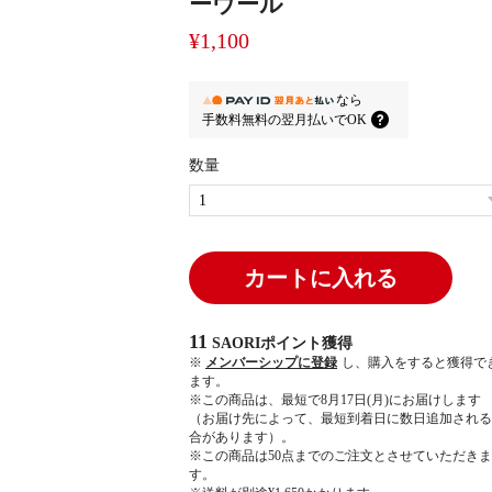
ーウール
¥1,100
なら
手数料無料の
翌月払いでOK
数量
カートに入れる
11
SAORIポイント
獲得
※
メンバーシップに登録
し、購入をすると獲得で
ます。
※この商品は、最短で8月17日(月)にお届けします
（お届け先によって、最短到着日に数日追加される
合があります）。
※この商品は50点までのご注文とさせていただきま
す。