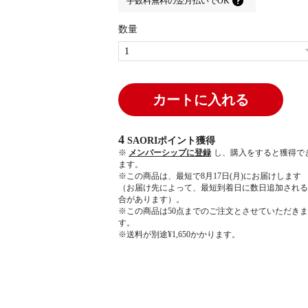
手数料無料の
翌月払いでOK
数量
カートに入れる
4
SAORIポイント
獲得
※
メンバーシップに登録
し、購入をすると獲得で
ます。
※この商品は、最短で8月17日(月)にお届けします
（お届け先によって、最短到着日に数日追加される
合があります）。
※この商品は50点までのご注文とさせていただきま
す。
※送料が別途¥1,650かかります。