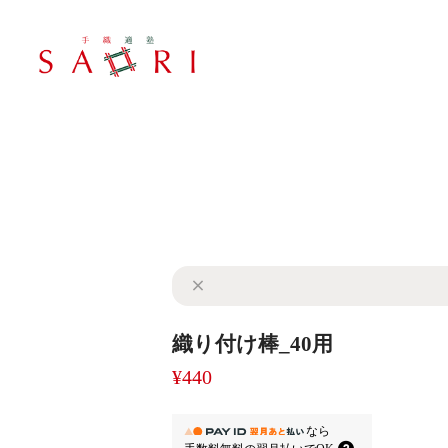
織り付け棒_40用
¥440
なら