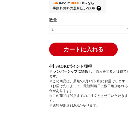
なら
手数料無料の
翌月払いでOK
数量
カートに入れる
44
SAORIポイント
獲得
※
メンバーシップに登録
し、購入をすると獲得で
ます。
※この商品は、最短で8月17日(月)にお届けします
（お届け先によって、最短到着日に数日追加される
合があります）。
※この商品は50点までのご注文とさせていただきま
す。
※送料が別途¥1,650かかります。