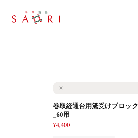
巻取経通台用筬受けブロッ
_60用
¥4,400