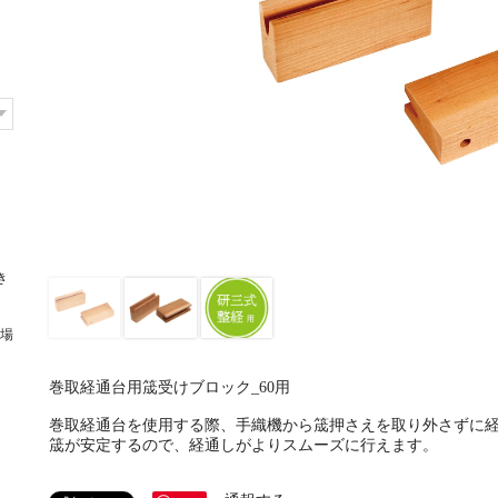
き
場
巻取経通台用筬受けブロック_60用
巻取経通台を使用する際、手織機から筬押さえを取り外さずに
筬が安定するので、経通しがよりスムーズに行えます。