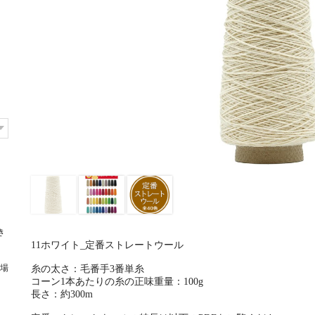
き
11ホワイト_定番ストレートウール
場
糸の太さ：毛番手3番単糸
コーン1本あたりの糸の正味重量：100g
長さ：約300m