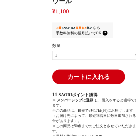
ウール
¥1,100
なら
手数料無料の
翌月払いでOK
数量
カートに入れる
11
SAORIポイント
獲得
※
メンバーシップに登録
し、購入をすると獲得で
ます。
※この商品は、最短で8月17日(月)にお届けします
（お届け先によって、最短到着日に数日追加される
合があります）。
※この商品は50点までのご注文とさせていただきま
す。